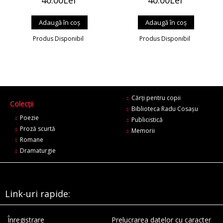
40.00Lei
40.00Lei
Produs Disponibil
Produs Disponibil
Cărți pentru copii
Colecții
Biblioteca Radu Cosaşu
Poezie
Publicistică
Proză scurtă
Memorii
Romane
Dramaturgie
Link-uri rapide:
Înregistrare
Prelucrarea datelor cu caracter