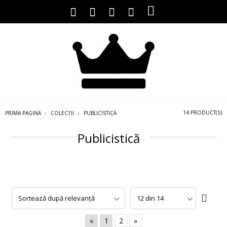
14 PRODUCT(S)
PRIMA PAGINĂ
COLECȚII
PUBLICISTICĂ
Publicistică
«
1
2
»