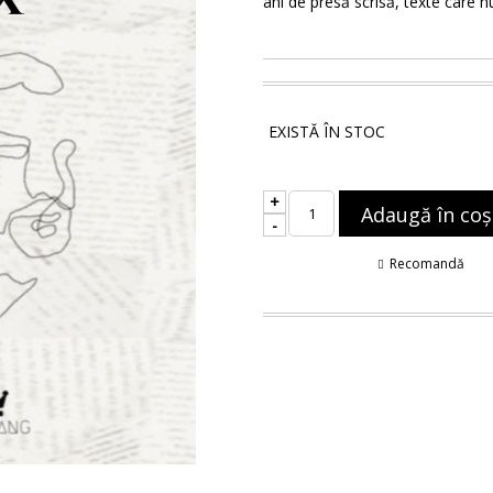
ani de presă scrisă, texte care 
EXISTĂ ÎN STOC
+
-
Recomandă