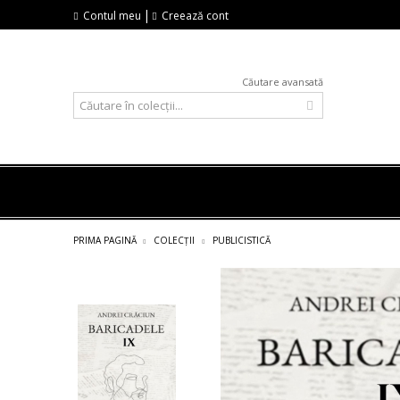
|
Contul meu
Creează cont
Căutare avansată
PRIMA PAGINĂ
COLECȚII
PUBLICISTICĂ