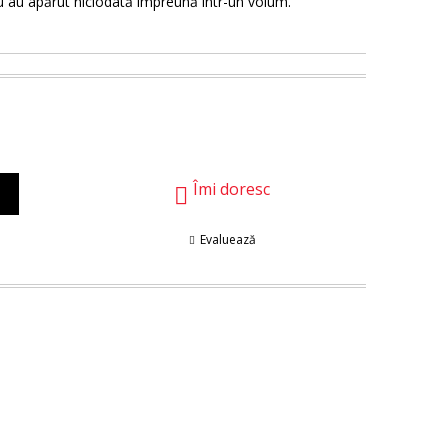
nu au apărut niciodată împreună într-un volum.
Îmi doresc
Evaluează