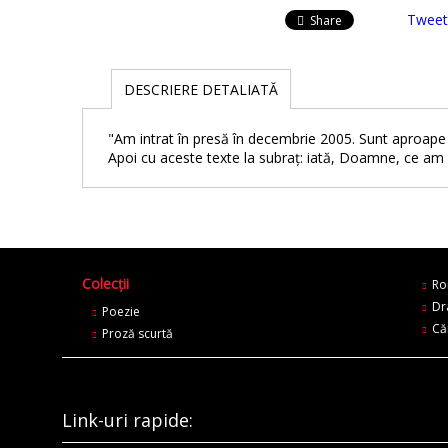
Tweet
Share
DESCRIERE DETALIATĂ
"Am intrat în presă în decembrie 2005. Sunt aproape
Apoi cu aceste texte la subraț: iată, Doamne, ce am 
Colecții
Ro
Dr
Poezie
Că
Proză scurtă
Link-uri rapide: