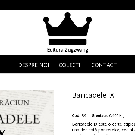
Editura Zugzwang
DESPRE NOI
COLECȚII
CONTACT
Baricadele IX
Cod:
B9
Greutate:
0.400
Kg
Baricadele IX este o carte atipică
una dedicată portretelor, cealalt