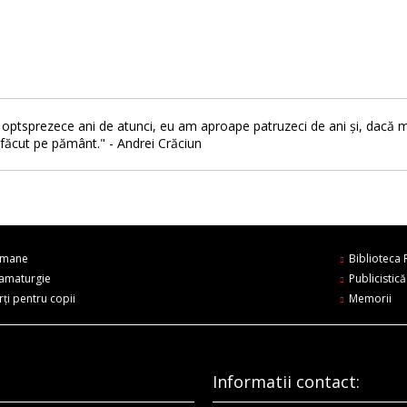
 optsprezece ani de atunci, eu am aproape patruzeci de ani și, dacă
făcut pe pământ." - Andrei Crăciun
mane
Biblioteca
amaturgie
Publicistică
rți pentru copii
Memorii
Informatii contact: