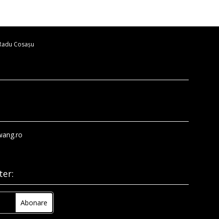
 Radu Cosaşu
wang.ro
ter: