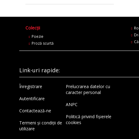
Poezie
Proză scurtă
Romane
Colecții
Ro
Dramaturgie
Dr
Poezie
Că
Proză scurtă
Cărți pentru copii
Biblioteca Radu Cosaşu
Publicistică
Link-uri rapide:
Memorii
Înregistrare
Prelucrarea datelor cu
caracter personal
Autentificare
ANPC
Contactează-ne
Politică privind fișierele
cookies
Termeni și condiții de
utilizare