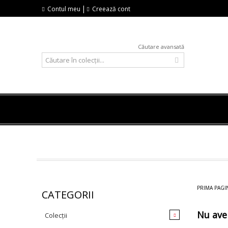
|
Contul meu
Creează cont
Căutare avansată
PRIMA PAGI
CATEGORII
Nu ave
Colecții