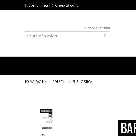
|
Contul meu
Creează cont
Căutare avansată
PRIMA PAGINĂ
COLECȚII
PUBLICISTICĂ