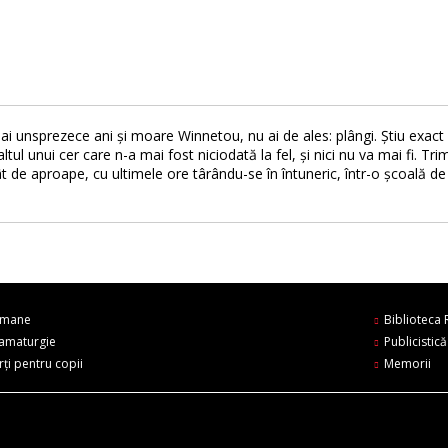
 unsprezece ani şi moare Winnetou, nu ai de ales: plângi. Ştiu exact
înaltul unui cer care n-a mai fost niciodată la fel, şi nici nu va mai fi.
t de aproape, cu ultimele ore târându-se în întuneric, într-o şcoală de 
mane
Biblioteca
amaturgie
Publicistică
rți pentru copii
Memorii