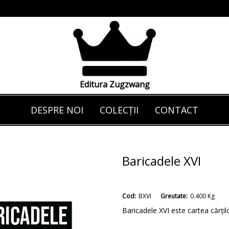
Editura Zugzwang
DESPRE NOI
COLECȚII
CONTACT
Baricadele XVI
Cod:
BXVI
Greutate:
0.400
Kg
Baricadele XVI este cartea cărților