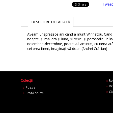
Tweet
Share
DESCRIERE DETALIATĂ
Aveam unsprezece ani când a murit Winnetou. Când ai
noapte, şi mai era şi luna, şi roşie, şi portocalie, în 
noiembrie-decembrie, poate vi-l amintiţi, cu iarna atâ
cei prea tineri, imaginaţi-vă doar! (Andrei Crăciun)
Colecții
Ro
Dr
Poezie
Că
Proză scurtă