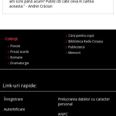
am scris până acum? Puteți citi câte ceva în cartea
aceasta." - Andrei Crăciun
Cărți pentru copii
Colecții
Biblioteca Radu Cosaşu
Poezie
Publicistică
Proză scurtă
Memorii
Romane
Dramaturgie
Link-uri rapide:
Înregistrare
Prelucrarea datelor cu caracter
personal
Autentificare
ANPC