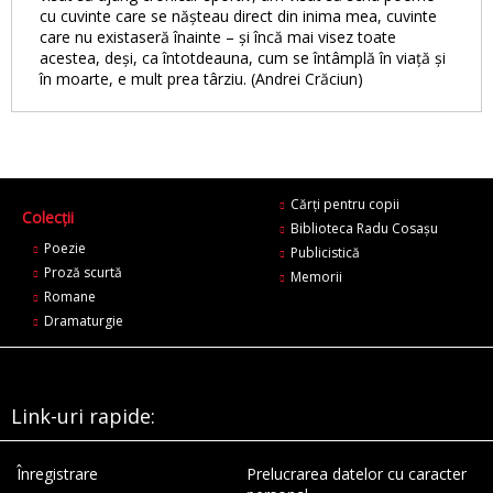
cu cuvinte care se nășteau direct din inima mea, cuvinte
care nu existaseră înainte – și încă mai visez toate
acestea, deși, ca întotdeauna, cum se întâmplă în viață și
în moarte, e mult prea târziu. (Andrei Crăciun)
Cărți pentru copii
Colecții
Biblioteca Radu Cosaşu
Poezie
Publicistică
Proză scurtă
Memorii
Romane
Dramaturgie
Link-uri rapide:
Înregistrare
Prelucrarea datelor cu caracter