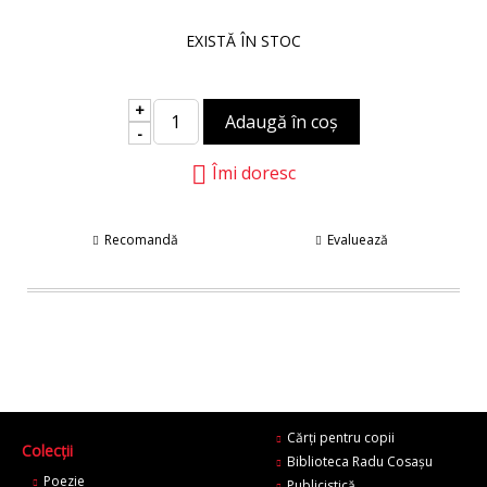
EXISTĂ ÎN STOC
+
-
Îmi doresc
Recomandă
Evaluează
Cărți pentru copii
Colecții
Biblioteca Radu Cosaşu
Poezie
Publicistică